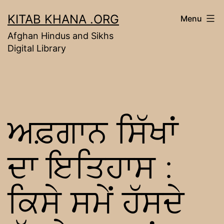
Skip
KITAB KHANA .ORG
Menu
to
Afghan Hindus and Sikhs
content
Digital Library
ਅਫ਼ਗਾਨ ਸਿੱਖਾਂ
ਦਾ ਇਤਿਹਾਸ :
ਕਿਸੇ ਸਮੇਂ ਹੱਸਦੇ